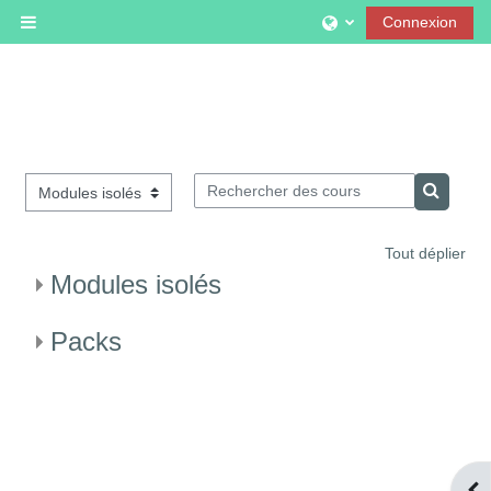
Passer au contenu principal
Connexion
Panneau latéral
Rechercher des cours
Catégories de cours
Recherc
Tout déplier
Modules isolés
Packs
Ouv