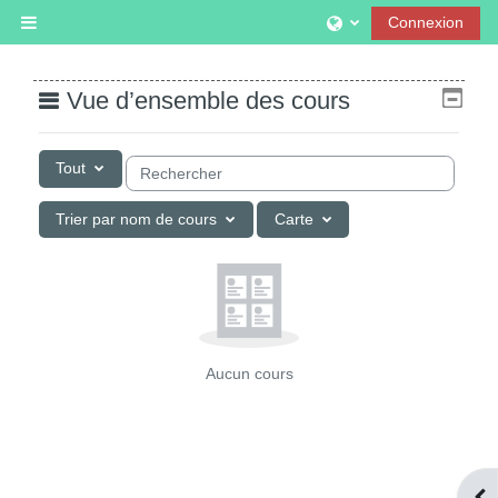
Passer au contenu principal
Connexion
Panneau latéral
Vue d’ensemble des cours
Rechercher des cours
Tout
Trier par nom de cours
Carte
Aucun cours
Ouv